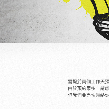
需提前
兩
個
工作天
由於預約眾多，請
但
我們會盡快聯絡